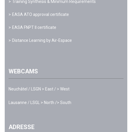
Training Synthesis & Minimum Requirements
EASA ATO approval certificate
EASA FNPT II certificate
Distance Learning by Air-Espace
WEBCAMS
Neuchâtel / LSGN
> East
/
> West
Lausanne / LSGL
> North
/
> South
ADRESSE