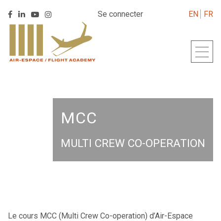
Retrouver
Se connecter
EN
FR
Retrouver
Retrouver
Retrouver
Air
Retour
Air
Air
Air
Espace
à
Espace
Espace
Espace
sur
l'accueil
sur
sur
sur
Linkedin
Facebook
Youtube
Instagram
MCC
MULTI CREW CO-OPERATION
Le cours MCC (Multi Crew Co-operation) d’Air-Espace