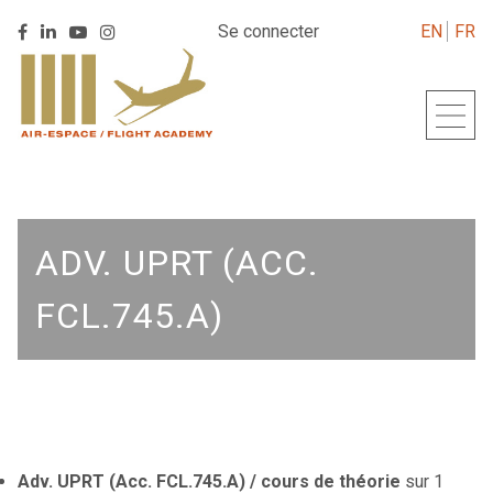
Retrouver
Se connecter
EN
FR
Retrouver
Retrouver
Retrouver
Air
Retour
Air
Air
Air
Espace
à
Espace
Espace
Espace
sur
l'accueil
sur
sur
sur
Linkedin
Facebook
Youtube
Instagram
ADV. UPRT (ACC.
FCL.745.A)
Adv. UPRT (Acc. FCL.745.A) / cours de théorie
sur 1