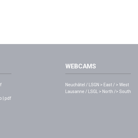
WEBCAMS
df
Neuchâtel / LSGN
> East
/
> West
Lausanne / LSGL
> North
/
> South
o | pdf