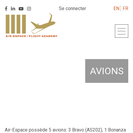
Retrouver
Se connecter
EN
FR
Retrouver
Retrouver
Retrouver
Air
Retour
Air
Air
Air
Espace
à
Espace
Espace
Espace
sur
l'accueil
sur
sur
sur
Linkedin
Facebook
Youtube
Instagram
AVIONS
Air-Espace possède 5 avions: 3 Bravo (AS202), 1 Bonanza